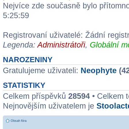
Nejvíce zde současně bylo přítomn
5:25:59
Registrovaní uživatelé: Žádní regist
Legenda:
Administrátoři
,
Globální m
NAROZENINY
Gratulujeme uživateli:
Neophyte
(42
STATISTIKY
Celkem příspěvků
28594
• Celkem 
Nejnovějším uživatelem je
Stoolac
Obsah fóra