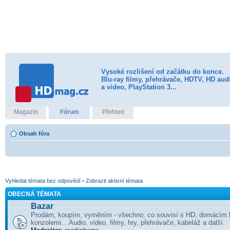
Vysoké rozlišení od začátku do konce.
Blu-ray filmy, přehrávače, HDTV, HD aud
a video, PlayStation 3...
Magazín
Fórum
Přehled
Obsah fóra
Vyhledat témata bez odpovědí
•
Zobrazit aktivní témata
OBECNÁ TÉMATA
Bazar
Prodám, koupím, vyměním - všechno, co souvisí s HD, domácím 
konzolemi... Audio, video, filmy, hry, přehrávače, kabeláž a další.