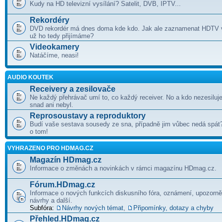
Kudy na HD televizní vysílání? Satelit, DVB, IPTV...
Rekordéry
DVD rekordér má dnes doma kde kdo. Jak ale zaznamenat HDTV v
už ho tedy přijímáme?
Videokamery
Natáčíme, neasi!
AUDIO KOUTEK
Receivery a zesilovače
Ne každý přehrávač umí to, co každý receiver. No a kdo nezesiluje
snad ani nebyl.
Reprosoustavy a reproduktory
Budí vaše sestava sousedy ze sna, případně jim vůbec nedá spá
o tom!
VYHRAZENO PRO HDMAG.CZ
Magazín HDmag.cz
Informace o změnách a novinkách v rámci magazínu HDmag.cz.
Fórum.HDmag.cz
Informace o nových funkcích diskusního fóra, oznámení, upozorněn
návrhy a další.
Subfóra:
Návrhy nových témat
,
Připomínky, dotazy a chyby
Přehled.HDmag.cz