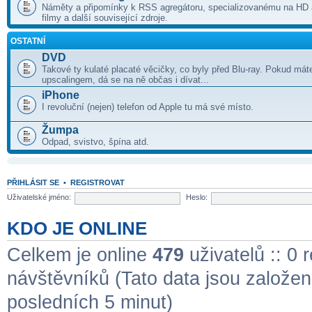
Náměty a připomínky k RSS agregátoru, specializovanému na HD a
filmy a další související zdroje.
OSTATNÍ
DVD
Takové ty kulaté placaté věcičky, co byly před Blu-ray. Pokud mát
upscalingem, dá se na ně občas i dívat...
iPhone
I revoluční (nejen) telefon od Apple tu má své místo.
Žumpa
Odpad, svistvo, špína atd.
PŘIHLÁSIT SE
•
REGISTROVAT
Uživatelské jméno:
Heslo:
KDO JE ONLINE
Celkem je online
479
uživatelů :: 0 
návštěvníků (Tato data jsou založena 
posledních 5 minut)