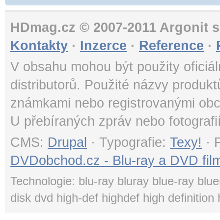
HDmag.cz © 2007-2011 Argonit s.
Kontakty
·
Inzerce
·
Reference
·
V obsahu mohou být použity oficiál
distributorů. Použité názvy produk
známkami nebo registrovanými obc
U přebíraných zpráv nebo fotografi
CMS:
Drupal
· Typografie:
Texy!
· 
DVDobchod.cz - Blu-ray a DVD film
Technologie: blu-ray bluray blue-ray blue
disk dvd high-def highdef high definition 