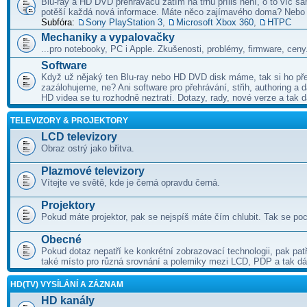
Blu-ray a HD DVD přehrávačů zatím na trhu příliš není, o to víc 
potěší každá nová informace. Máte něco zajímavého doma? Nebo
Subfóra:
Sony PlayStation 3
,
Microsoft Xbox 360
,
HTPC
Mechaniky a vypalovačky
...pro notebooky, PC i Apple. Zkušenosti, problémy, firmware, ceny
Software
Když už nějaký ten Blu-ray nebo HD DVD disk máme, tak si ho pře
zazálohujeme, ne? Ani software pro přehrávání, střih, authoring a 
HD videa se tu rozhodně neztratí. Dotazy, rady, nové verze a tak d
TELEVIZORY & PROJEKTORY
LCD televizory
Obraz ostrý jako břitva.
Plazmové televizory
Vítejte ve světě, kde je černá opravdu černá.
Projektory
Pokud máte projektor, pak se nejspíš máte čím chlubit. Tak se poc
Obecné
Pokud dotaz nepatří ke konkrétní zobrazovací technologii, pak pat
také místo pro různá srovnání a polemiky mezi LCD, PDP a tak dá
HD(TV) VYSÍLÁNÍ A ZÁZNAM
HD kanály