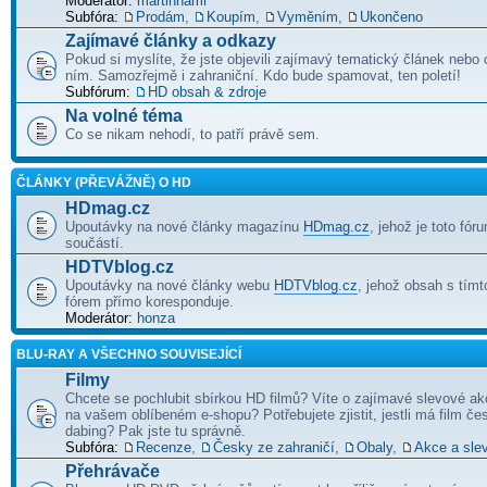
Moderátor:
martinhamr
Subfóra:
Prodám
,
Koupím
,
Vyměním
,
Ukončeno
Zajímavé články a odkazy
Pokud si myslíte, že jste objevili zajímavý tematický článek nebo
ním. Samozřejmě i zahraniční. Kdo bude spamovat, ten poletí!
Subfórum:
HD obsah & zdroje
Na volné téma
Co se nikam nehodí, to patří právě sem.
ČLÁNKY (PŘEVÁŽNĚ) O HD
HDmag.cz
Upoutávky na nové články magazínu
HDmag.cz
, jehož je toto fór
součástí.
HDTVblog.cz
Upoutávky na nové články webu
HDTVblog.cz
, jehož obsah s tím
fórem přímo koresponduje.
Moderátor:
honza
BLU-RAY A VŠECHNO SOUVISEJÍCÍ
Filmy
Chcete se pochlubit sbírkou HD filmů? Víte o zajímavé slevové akc
na vašem oblíbeném e-shopu? Potřebujete zjistit, jestli má film če
dabing? Pak jste tu správně.
Subfóra:
Recenze
,
Česky ze zahraničí
,
Obaly
,
Akce a sle
Přehrávače