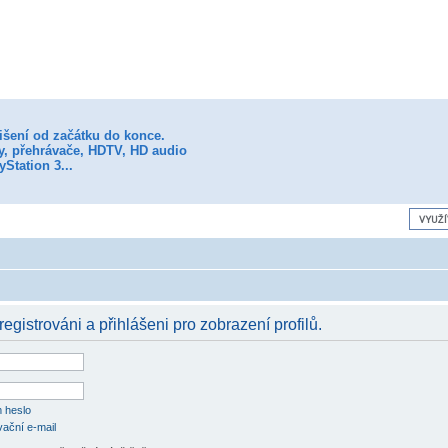
išení od začátku do konce.
my, přehrávače, HDTV, HD audio
yStation 3...
registrováni a přihlášeni pro zobrazení profilů.
 heslo
vační e-mail