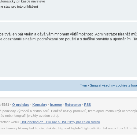
automaticky při každé návštěvě
ne stav pro toto přihlášení
race trvá jen pár vteřin a dává vám mnohem větší možnosti. Administrátor fóra též 
 se obeznámili s našimi podmínkami pro použití a s dalšími pravidly a ujednáními. Tak
Tým
•
Smazat všechny cookies z fóra
2-5161 ·
O projektu
·
Kontakty
·
Inzerce
·
Reference
·
RSS
ické podklady výrobců a distributorů. Použité názvy produktů, firem apod. mohou být ochra
v nebo fotografií je vždy uveden zdroj.
Partner webu:
DVDobchod.cz - Blu-ray a DVD filmy pro celou rodinu
urey blue-rey bluerey brd bd disc disk dvd high-def highdef high definition hd ready hdtv full hd fi