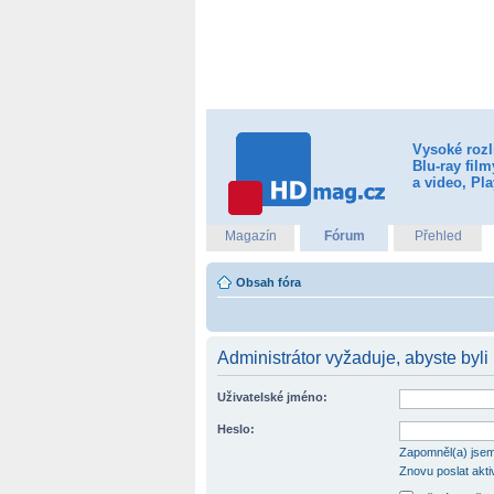
Vysoké rozl
Blu-ray fil
a video, Pla
Magazín
Fórum
Přehled
Obsah fóra
Administrátor vyžaduje, abyste byli 
Uživatelské jméno:
Heslo:
Zapomněl(a) jsem
Znovu poslat akti