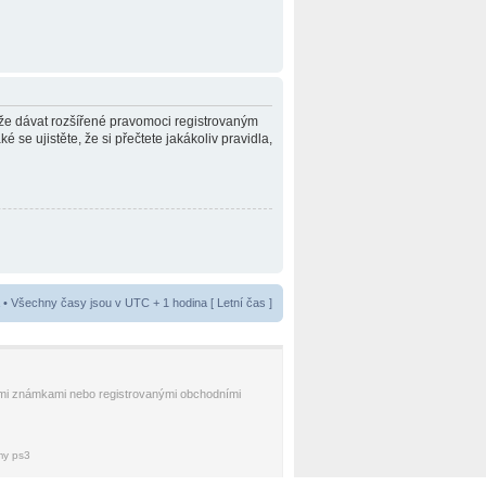
může dávat rozšířené pravomoci registrovaným
é se ujistěte, že si přečtete jakákoliv pravidla,
• Všechny časy jsou v UTC + 1 hodina [ Letní čas ]
nnými známkami nebo registrovanými obchodními
lmy ps3