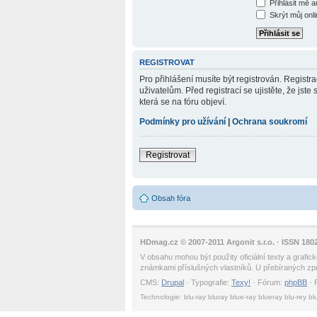
Přihlásit mě 
Skrýt můj onli
REGISTROVAT
Pro přihlášení musíte být registrován. Regist
uživatelům. Před registrací se ujistěte, že jste
která se na fóru objeví.
Podmínky pro užívání
|
Ochrana soukromí
Registrovat
Obsah fóra
HDmag.cz © 2007-2011 Argonit s.r.o. · ISSN 180
V obsahu mohou být použity oficiální texty a graf
známkami příslušných vlastníků. U přebíraných zprá
CMS:
Drupal
· Typografie:
Texy!
· Fórum:
phpBB
· 
Technologie: blu-ray bluray blue-ray blueray blu-rey bl