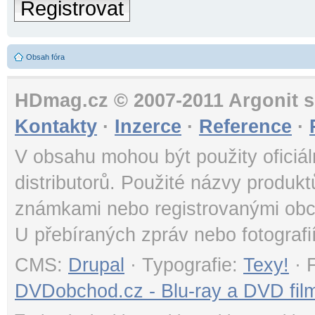
Registrovat
Obsah fóra
HDmag.cz © 2007-2011 Argonit s.
Kontakty
·
Inzerce
·
Reference
·
V obsahu mohou být použity oficiál
distributorů. Použité názvy produk
známkami nebo registrovanými obc
U přebíraných zpráv nebo fotografi
CMS:
Drupal
· Typografie:
Texy!
· 
DVDobchod.cz - Blu-ray a DVD film