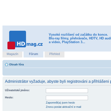
Vysoké rozlišení od začátku do konce.
Blu-ray filmy, přehrávače, HDTV, HD aud
a video, PlayStation 3...
Magazín
Fórum
Přehled
Obsah fóra
Administrátor vyžaduje, abyste byli registrováni a přihlášeni 
Uživatelské jméno:
Heslo:
Zapomněl(a) jsem heslo
Znovu poslat aktivační e-mail