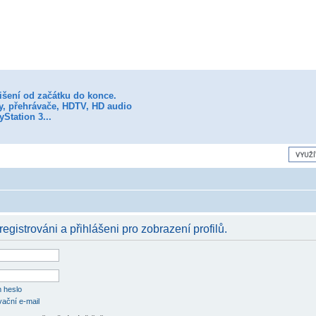
išení od začátku do konce.
my, přehrávače, HDTV, HD audio
yStation 3...
registrováni a přihlášeni pro zobrazení profilů.
 heslo
vační e-mail