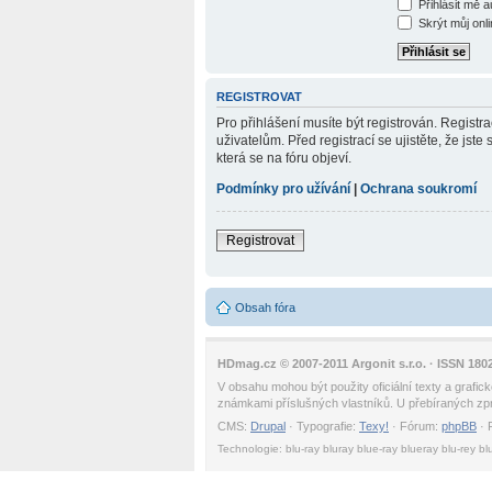
Přihlásit mě 
Skrýt můj onli
REGISTROVAT
Pro přihlášení musíte být registrován. Regist
uživatelům. Před registrací se ujistěte, že jste
která se na fóru objeví.
Podmínky pro užívání
|
Ochrana soukromí
Registrovat
Obsah fóra
HDmag.cz © 2007-2011 Argonit s.r.o. · ISSN 180
V obsahu mohou být použity oficiální texty a graf
známkami příslušných vlastníků. U přebíraných zprá
CMS:
Drupal
· Typografie:
Texy!
· Fórum:
phpBB
· 
Technologie: blu-ray bluray blue-ray blueray blu-rey bl