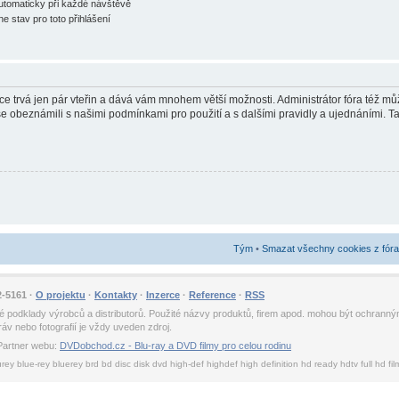
automaticky při každé návštěvě
ne stav pro toto přihlášení
race trvá jen pár vteřin a dává vám mnohem větší možnosti. Administrátor fóra též 
 se obeznámili s našimi podmínkami pro použití a s dalšími pravidly a ujednáními. Tak
Tým
•
Smazat všechny cookies z fóra
2-5161 ·
O projektu
·
Kontakty
·
Inzerce
·
Reference
·
RSS
ické podklady výrobců a distributorů. Použité názvy produktů, firem apod. mohou být ochra
v nebo fotografií je vždy uveden zdroj.
Partner webu:
DVDobchod.cz - Blu-ray a DVD filmy pro celou rodinu
urey blue-rey bluerey brd bd disc disk dvd high-def highdef high definition hd ready hdtv full hd fi