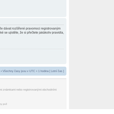
může dávat rozšířené pravomoci registrovaným
é se ujistěte, že si přečtete jakákoliv pravidla,
• Všechny časy jsou v UTC + 1 hodina [ Letní čas ]
nnými známkami nebo registrovanými obchodními
lmy ps3