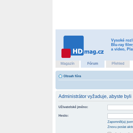
Vysoké rozl
Blu-ray fil
a video, Pla
Magazín
Fórum
Přehled
Obsah fóra
Administrátor vyžaduje, abyste byli 
Uživatelské jméno:
Heslo:
Zapomněl(a) jsem
Znovu poslat akti