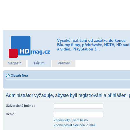
Vysoké rozlišení od začátku do konce.
Blu-ray filmy, přehrávače, HDTV, HD aud
a video, PlayStation 3...
Magazín
Fórum
Přehled
Obsah fóra
Administrátor vyžaduje, abyste byli registrováni a přihlášeni 
Uživatelské jméno:
Heslo:
Zapomněl(a) jsem heslo
Znovu poslat aktivační e-mail