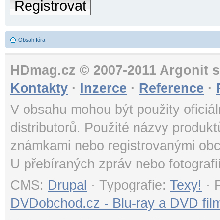
Registrovat
Obsah fóra
HDmag.cz © 2007-2011 Argonit s.
Kontakty
·
Inzerce
·
Reference
·
V obsahu mohou být použity oficiál
distributorů. Použité názvy produk
známkami nebo registrovanými obc
U přebíraných zpráv nebo fotografi
CMS:
Drupal
· Typografie:
Texy!
· 
DVDobchod.cz - Blu-ray a DVD film