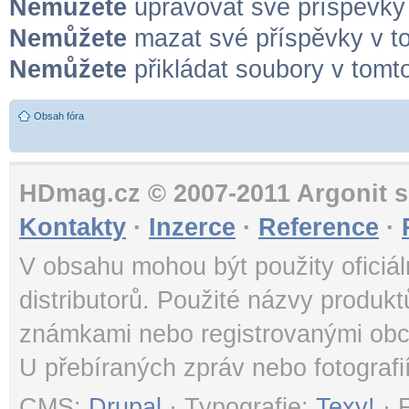
Nemůžete
upravovat své příspěvky 
Nemůžete
mazat své příspěvky v to
Nemůžete
přikládat soubory v tomto
Obsah fóra
HDmag.cz © 2007-2011 Argonit s.
Kontakty
·
Inzerce
·
Reference
·
V obsahu mohou být použity oficiál
distributorů. Použité názvy produk
známkami nebo registrovanými obc
U přebíraných zpráv nebo fotografi
CMS:
Drupal
· Typografie:
Texy!
· 