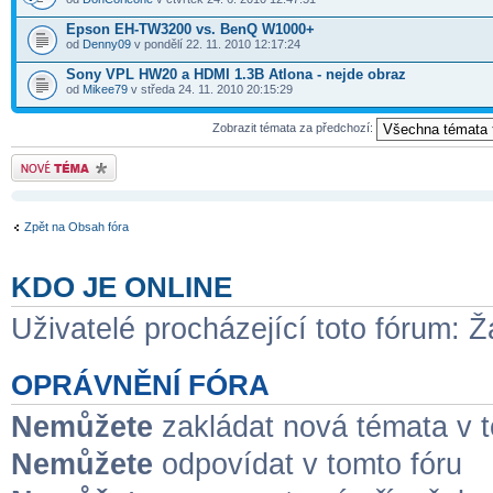
Epson EH-TW3200 vs. BenQ W1000+
od
Denny09
v pondělí 22. 11. 2010 12:17:24
Sony VPL HW20 a HDMI 1.3B Atlona - nejde obraz
od
Mikee79
v středa 24. 11. 2010 20:15:29
Zobrazit témata za předchozí:
Odeslat nové téma
Zpět na Obsah fóra
KDO JE ONLINE
Uživatelé procházející toto fórum: Ž
OPRÁVNĚNÍ FÓRA
Nemůžete
zakládat nová témata v t
Nemůžete
odpovídat v tomto fóru