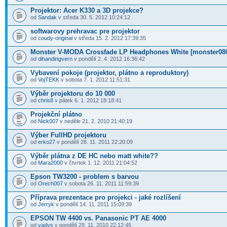
Projektor: Acer K330 a 3D projekce?
od
Sandak
v středa 30. 5. 2012 10:24:12
softwarovy prehravac pre projektor
od
coudy-original
v středa 15. 2. 2012 17:39:35
Monster V-MODA Crossfade LP Headphones White [monster080
od
dihandingvern
v pondělí 2. 4. 2012 16:36:42
Vybavení pokoje (projektor, plátno a reproduktory)
od
VojTEKK
v sobota 7. 1. 2012 11:51:31
Výběr projektoru do 10 000
od
chris8
v pátek 6. 1. 2012 18:18:41
Projekční plátno
od
Nick007
v neděle 21. 2. 2010 21:40:19
Výber FullHD projektoru
od
erko27
v pondělí 28. 11. 2011 22:20:09
Výběr plátna z DE HC nebo matt white??
od
Mara2000
v čtvrtek 1. 12. 2011 21:04:52
Epson TW3200 - problem s barvou
od
Orech007
v sobota 26. 11. 2011 11:59:39
Příprava prezentace pro projekci - jaké rozlíšení
od
Jerryk
v pondělí 14. 11. 2011 15:09:39
EPSON TW 4400 vs. Panasonic PT AE 4000
od
vadys
v pondělí 29. 11. 2010 22:12:45