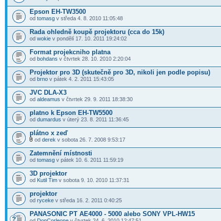
Epson EH-TW3500
od
tomasg
v středa 4. 8. 2010 11:05:48
Rada ohledně koupě projektoru (cca do 15k)
od
wokie
v pondělí 17. 10. 2011 19:24:02
Format projekcniho platna
od
bohdans
v čtvrtek 28. 10. 2010 2:20:04
Projektor pro 3D (skutečně pro 3D, nikoli jen podle popisu)
od
brno
v pátek 4. 2. 2011 15:43:05
JVC DLA-X3
od
aldeamus
v čtvrtek 29. 9. 2011 18:38:30
platno k Epson EH-TW5500
od
dumardus
v úterý 23. 8. 2011 11:36:45
plátno x zeď
od
derek
v sobota 26. 7. 2008 9:53:17
Zatemnění místnosti
od
tomasg
v pátek 10. 6. 2011 11:59:19
3D projektor
od
Kutil Tim
v sobota 9. 10. 2010 11:37:31
projektor
od
ryceke
v středa 16. 2. 2011 0:40:25
PANASONIC PT AE4000 - 5000 alebo SONY VPL-HW15
od
DonCorleone
v čtvrtek 24. 6. 2010 12:47:51