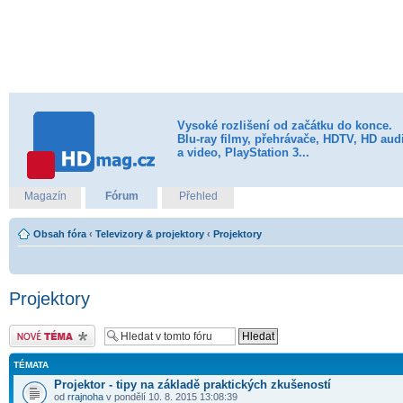
Vysoké rozlišení od začátku do konce.
Blu-ray filmy, přehrávače, HDTV, HD aud
a video, PlayStation 3...
Magazín
Fórum
Přehled
Obsah fóra
‹
Televizory & projektory
‹
Projektory
Projektory
Odeslat nové téma
TÉMATA
Projektor - tipy na základě praktických zkušeností
od
rrajnoha
v pondělí 10. 8. 2015 13:08:39