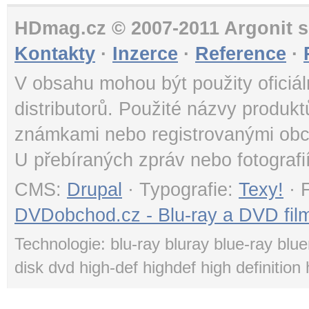
HDmag.cz © 2007-2011 Argonit s.
Kontakty
·
Inzerce
·
Reference
·
V obsahu mohou být použity oficiál
distributorů. Použité názvy produk
známkami nebo registrovanými obc
U přebíraných zpráv nebo fotografi
CMS:
Drupal
· Typografie:
Texy!
· 
DVDobchod.cz - Blu-ray a DVD film
Technologie: blu-ray bluray blue-ray blue
disk dvd high-def highdef high definition 