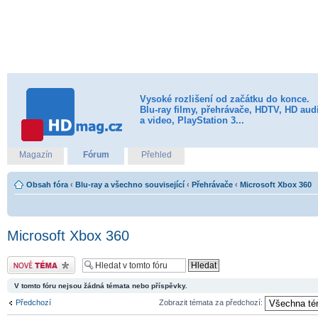
Vysoké rozlišení od začátku do konce.
Blu-ray filmy, přehrávače, HDTV, HD aud
a video, PlayStation 3...
Magazín
Fórum
Přehled
Obsah fóra
‹
Blu-ray a všechno související
‹
Přehrávače
‹
Microsoft Xbox 360
Microsoft Xbox 360
Odeslat nové téma
V tomto fóru nejsou žádná témata nebo příspěvky.
Předchozí
Zobrazit témata za předchozí: