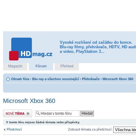
Vysoké rozlišení od začátku do konce.
Blu-ray filmy, přehrávače, HDTV, HD aud
a video, PlayStation 3...
Magazín
Fórum
Přehled
Obsah fóra
‹
Blu-ray a všechno související
‹
Přehrávače
‹
Microsoft Xbox 360
Microsoft Xbox 360
Odeslat nové téma
V tomto fóru nejsou žádná témata nebo příspěvky.
Předchozí
Zobrazit témata za předchozí: