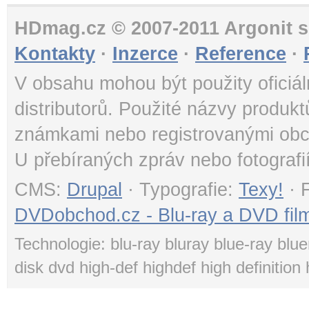
HDmag.cz © 2007-2011 Argonit s.
Kontakty
·
Inzerce
·
Reference
·
V obsahu mohou být použity oficiál
distributorů. Použité názvy produk
známkami nebo registrovanými obc
U přebíraných zpráv nebo fotografi
CMS:
Drupal
· Typografie:
Texy!
· 
DVDobchod.cz - Blu-ray a DVD film
Technologie: blu-ray bluray blue-ray blue
disk dvd high-def highdef high definition 