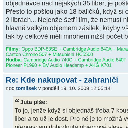
objednávce nad nějakých 35 liber, je pošt
Přesto to pošlou jako 18 balíčků, když s
2 librách... Nejenže šetří tím, že nemusí 
hlavně velkým objemem zásilek, kdyby vše
tak by celkově měli mnohem nižší počet ba
Filmy:
Oppo BDP-83SE + Cambridge Audio 840A + Maran
Canton Chrono 507 + Mitsubishi HC5500
Hudba:
Cambridge Audio 740C + Cambridge Audio 640T 
Pioneer PL990 + BV Audio Headamp + AKG K701
Re: Kde nakupovat - zahraničí
od
tomiisek
v pondělí 19. 10. 2009 12:05:14
Juta píše:
To jo, jenže když si objednáš třeba 7 kou
liber a to už je dost. Pro ně je to možná v
přepravcem dohodnuté objemové slevy, a