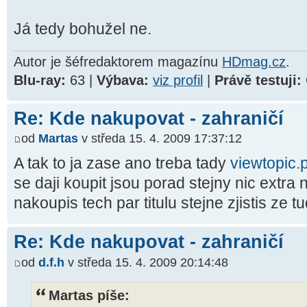
Já tedy bohužel ne.
Autor je šéfredaktorem magazínu
HDmag.cz
.
Blu-ray:
63 |
Výbava:
viz profil
|
Právě testuji:
Re: Kde nakupovat - zahraničí
od
Martas
v středa 15. 4. 2009 17:37:12
A tak to ja zase ano treba tady
viewtopic
se daji koupit jsou porad stejny nic extra
nakoupis tech par titulu stejne zjistis ze 
Re: Kde nakupovat - zahraničí
od
d.f.h
v středa 15. 4. 2009 20:14:48
Martas píše: