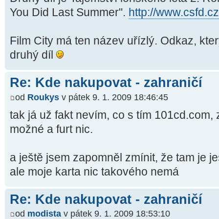
You Did Last Summer".
http://www.csfd.cz
Film City má ten název uřízlý. Odkaz, kter
druhý díl
Re: Kde nakupovat - zahraničí
od
Roukys
v pátek 9. 1. 2009 18:46:45
tak já už fakt nevím, co s tím 101cd.com
možné a furt nic.
a ještě jsem zapomněl zmínit, že tam je j
ale moje karta nic takového nemá
Re: Kde nakupovat - zahraničí
od
modista
v pátek 9. 1. 2009 18:53:10