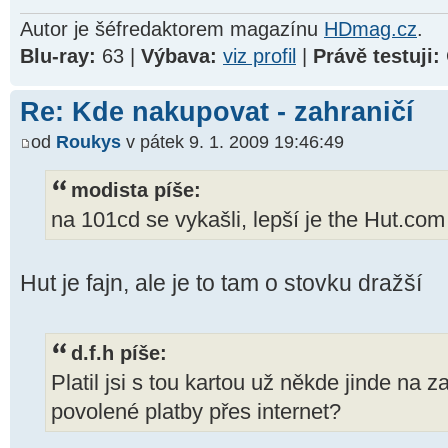
Autor je šéfredaktorem magazínu
HDmag.cz
.
Blu-ray:
63 |
Výbava:
viz profil
|
Právě testuji:
Re: Kde nakupovat - zahraničí
od
Roukys
v pátek 9. 1. 2009 19:46:49
modista píše:
na 101cd se vykašli, lepší je the Hut.com
Hut je fajn, ale je to tam o stovku dražší
d.f.h píše:
Platil jsi s tou kartou už někde jinde na
povolené platby přes internet?