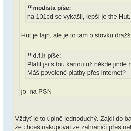
modista píše:
na 101cd se vykašli, lepší je the Hu
Hut je fajn, ale je to tam o stovku dražš
d.f.h píše:
Platil jsi s tou kartou už někde jind
Máš povolené platby přes internet?
jo, na PSN
Vždyť je to úplně jednoduchý. Zajdi do b
že chceš nakupovat ze zahraničí přes net