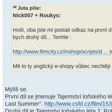
Juta píše:
Nick007 + Roukys:
Hoši, oba jste mi poslali odkaz na první 
bych druhý díl... Tenhle :
http://www.filmcity.cz/inshop/scripts/d ...
Mě to ty anglický e-shopy vůbec nechtějí 
Mýlíš se.
První díl se jmenuje Tajemství loňského l
Last Summer".
http://www.csfd.cz/film/15
Druhý díl je Tajemství loňského léta 2: Rok