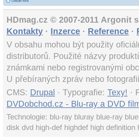
Obsah fóra
HDmag.cz © 2007-2011 Argonit s.
Kontakty
·
Inzerce
·
Reference
·
V obsahu mohou být použity oficiál
distributorů. Použité názvy produk
známkami nebo registrovanými obc
U přebíraných zpráv nebo fotografi
CMS:
Drupal
· Typografie:
Texy!
· 
DVDobchod.cz - Blu-ray a DVD film
Technologie: blu-ray bluray blue-ray blue
disk dvd high-def highdef high definition 