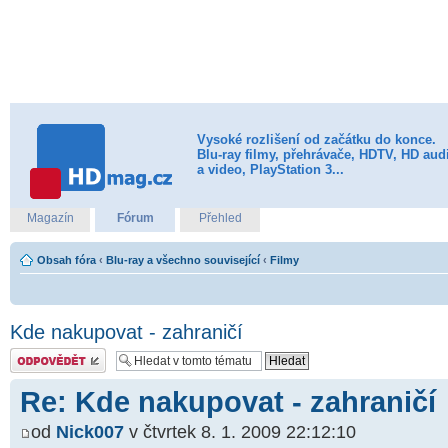
Vysoké rozlišení od začátku do konce.
Blu-ray filmy, přehrávače, HDTV, HD aud
a video, PlayStation 3...
Magazín
Fórum
Přehled
Obsah fóra
‹
Blu-ray a všechno související
‹
Filmy
Kde nakupovat - zahraničí
Odeslat odpověď
Re: Kde nakupovat - zahraničí
od
Nick007
v čtvrtek 8. 1. 2009 22:12:10