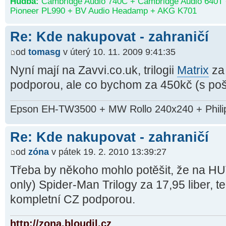
Hudba:
Cambridge Audio 740C + Cambridge Audio 640T 
Pioneer PL990 + BV Audio Headamp + AKG K701
Re: Kde nakupovat - zahraničí
od
tomasg
v úterý 10. 11. 2009 9:41:35
Nyní mají na Zavvi.co.uk, trilogii
Matrix
za 
podporou, ale co bychom za 450kč (s poš
Epson EH-TW3500 + MW Rollo 240x240 + Phil
Re: Kde nakupovat - zahraničí
od
zóna
v pátek 19. 2. 2010 13:39:27
Třeba by někoho mohlo potěšit, že na HUT
only) Spider-Man Trilogy za 17,95 liber, t
kompletní CZ podporou.
http://zona.bloudil.cz