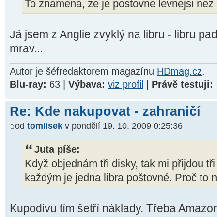
To znamena, ze je postovne levnejsi nez 
Já jsem z Anglie zvyklý na libru - libru p
mrav...
Autor je šéfredaktorem magazínu
HDmag.cz
.
Blu-ray:
63 |
Výbava:
viz profil
|
Právě testuji:
Re: Kde nakupovat - zahraničí
od
tomiisek
v pondělí 19. 10. 2009 0:25:36
Juta píše:
Když objednám tři disky, tak mi přijdou tř
každým je jedna libra poštovné. Proč to 
Kupodivu tím šetří náklady. Třeba Amazon