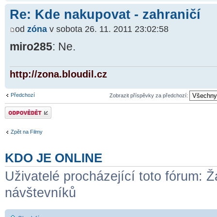
Re: Kde nakupovat - zahraničí
od
zóna
v sobota 26. 11. 2011 23:02:58
miro285
: Ne.
http://zona.bloudil.cz
Předchozí
Zobrazit příspěvky za předchozí:
Odeslat odpověď
Zpět na Filmy
KDO JE ONLINE
Uživatelé procházející toto fórum: Ž
návštevníků