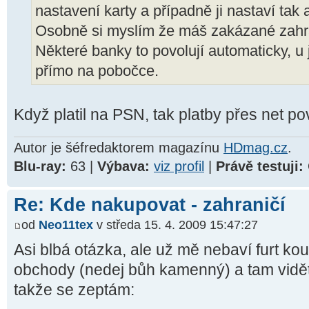
nastavení karty a případně ji nastaví tak a
Osobně si myslím že máš zakázané zahra
Některé banky to povolují automaticky, u 
přímo na pobočce.
Když platil na PSN, tak platby přes net p
Autor je šéfredaktorem magazínu
HDmag.cz
.
Blu-ray:
63 |
Výbava:
viz profil
|
Právě testuji:
Re: Kde nakupovat - zahraničí
od
Neo11tex
v středa 15. 4. 2009 15:47:27
Asi blbá otázka, ale už mě nebaví furt ko
obchody (nedej bůh kamenný) a tam vidět
takže se zeptám: