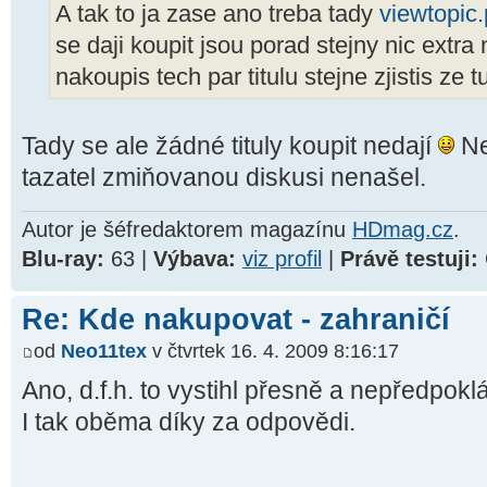
A tak to ja zase ano treba tady
viewtopic
se daji koupit jsou porad stejny nic extra
nakoupis tech par titulu stejne zjistis ze
Tady se ale žádné tituly koupit nedají
Ne
tazatel zmiňovanou diskusi nenašel.
Autor je šéfredaktorem magazínu
HDmag.cz
.
Blu-ray:
63 |
Výbava:
viz profil
|
Právě testuji:
Re: Kde nakupovat - zahraničí
od
Neo11tex
v čtvrtek 16. 4. 2009 8:16:17
Ano, d.f.h. to vystihl přesně a nepředpok
I tak oběma díky za odpovědi.