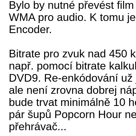
Bylo by nutné převést fil
WMA pro audio. K tomu j
Encoder
.
Bitrate pro zvuk nad 450 k
např. pomocí
bitrate kalk
DVD9. Re-enkódování už 
ale není zrovna dobrej náp
bude trvat minimálně 10 h
pár šupů Popcorn Hour ne
přehrávač...