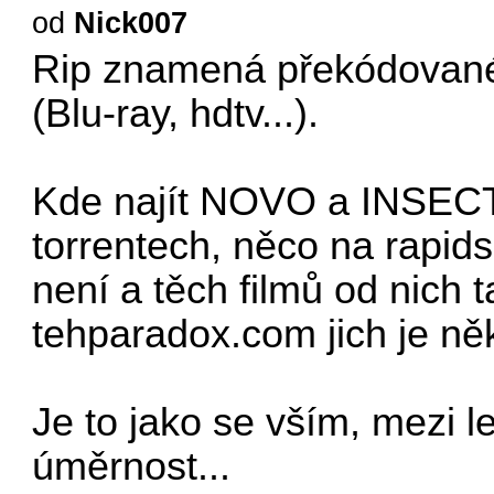
od
Nick007
Rip znamená překódované
(Blu-ray, hdtv...).
Kde najít NOVO a INSECTS
torrentech, něco na rapid
není a těch filmů od nich 
tehparadox.com jich je něk
Je to jako se vším, mezi l
úměrnost...