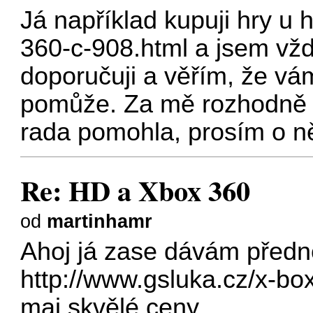
Já například kupuji hry u
h
360-c-908.html
a jsem vžd
doporučuji a věřím, že vá
pomůže. Za mě rozhodně 
rada pomohla, prosím o n
Re: HD a Xbox 360
od
martinhamr
Ahoj já zase dávám před
http://www.gsluka.cz/x-bo
maj skvělé ceny