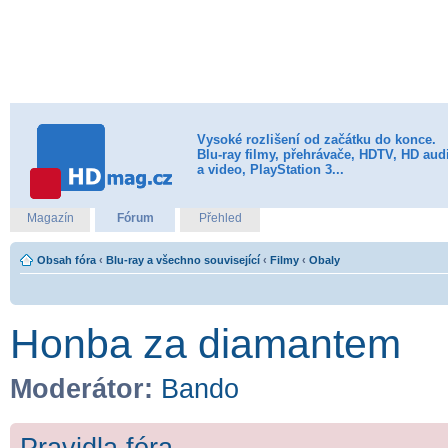
Vysoké rozlišení od začátku do konce.
Blu-ray filmy, přehrávače, HDTV, HD aud
a video, PlayStation 3...
Magazín
Fórum
Přehled
Obsah fóra
‹
Blu-ray a všechno související
‹
Filmy
‹
Obaly
Honba za diamantem
Moderátor:
Bando
Pravidla fóra