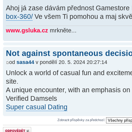
Ahoj já zase dávám přednost Gamestore
box-360/
Ve všem Ti pomohou a maj skv
www.gsluka.cz
mrkněte...
Not against spontaneous decisio
od
sasa44
v pondělí 20. 5. 2024 20:27:14
Unlock a world of casual fun and exciteme
site.
A unique encounter, with an emphasis on 
Verified Damsels
Super casual Dating
Zobrazit příspěvky za předchozí:
Odeslat odpověď