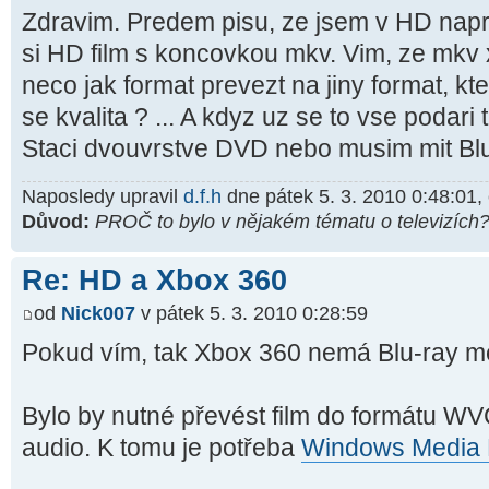
Zdravim. Predem pisu, ze jsem v HD napr
si HD film s koncovkou mkv. Vim, ze mkv 
neco jak format prevezt na jiny format, kt
se kvalita ? ... A kdyz uz se to vse podari 
Staci dvouvrstve DVD nebo musim mit Blu
Naposledy upravil
d.f.h
dne pátek 5. 3. 2010 0:48:01,
Důvod:
PROČ to bylo v nějakém tématu o televizích
Re: HD a Xbox 360
od
Nick007
v pátek 5. 3. 2010 0:28:59
Pokud vím, tak Xbox 360 nemá Blu-ray 
Bylo by nutné převést film do formátu W
audio. K tomu je potřeba
Windows Media 