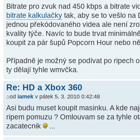
Bitrate pro zvuk nad 450 kbps a bitrate vi
bitrate kalkulačky
tak, aby se to vešlo n
jednou překódovaného videa ale není zro
kvality týče. Navíc to bude trvat minimál
koupit za pár šupů Popcorn Hour nebo něj
Případně je možný se podívat po ripec
ty dělají tyhle wmvčka.
Re: HD a Xbox 360
od
iamek
v pátek 5. 3. 2010 0:42:48
Asi budu muset koupit masinku. A kde naj
ripem pomuzu ? Omlouvam se za tyhle ot
zacatecnik
...