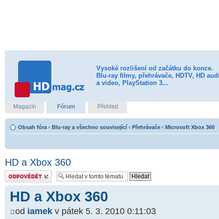
Vysoké rozlišení od začátku do konce.
Blu-ray filmy, přehrávače, HDTV, HD aud
a video, PlayStation 3...
Magazín
Fórum
Přehled
Obsah fóra
‹
Blu-ray a všechno související
‹
Přehrávače
‹
Microsoft Xbox 360
HD a Xbox 360
Odeslat odpověď
HD a Xbox 360
od
iamek
v pátek 5. 3. 2010 0:11:03