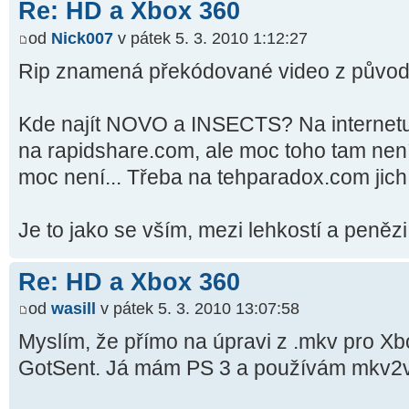
Re: HD a Xbox 360
od
Nick007
v pátek 5. 3. 2010 1:12:27
Rip znamená překódované video z původníh
Kde najít NOVO a INSECTS? Na internetu.
na rapidshare.com, ale moc toho tam není 
moc není... Třeba na tehparadox.com jich 
Je to jako se vším, mezi lehkostí a penězi
Re: HD a Xbox 360
od
wasill
v pátek 5. 3. 2010 13:07:58
Myslím, že přímo na úpravi z .mkv pro Xb
GotSent. Já mám PS 3 a používám mkv2