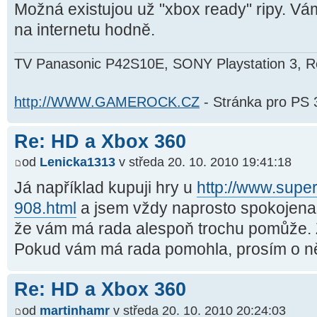
Možná existujou už "xbox ready" ripy. Vám,
na internetu hodně.
TV Panasonic P42S10E, SONY Playstation 3, 
http://WWW.GAMEROCK.CZ
- Stránka pro PS 
Re: HD a Xbox 360
od
Lenicka1313
v středa 20. 10. 2010 19:41:18
Já například kupuji hry u
http://www.supe
908.html
a jsem vždy naprosto spokojena.
že vám má rada alespoň trochu pomůže. 
Pokud vám má rada pomohla, prosím o n
Re: HD a Xbox 360
od
martinhamr
v středa 20. 10. 2010 20:24:03