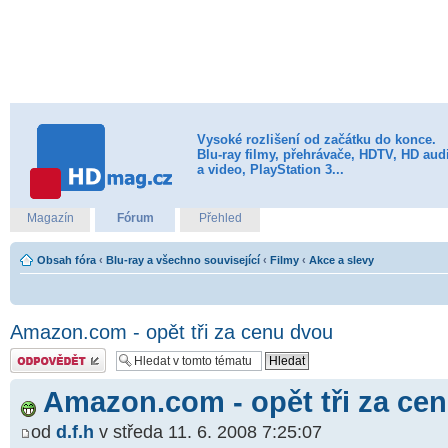
Vysoké rozlišení od začátku do konce.
Blu-ray filmy, přehrávače, HDTV, HD aud
a video, PlayStation 3...
Magazín
Fórum
Přehled
Obsah fóra
‹
Blu-ray a všechno související
‹
Filmy
‹
Akce a slevy
Amazon.com - opět tři za cenu dvou
Odeslat odpověď
Amazon.com - opět tři za ce
od
d.f.h
v středa 11. 6. 2008 7:25:07