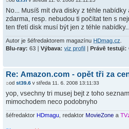
No... Musíš mít dva disky z téhle nabídky 
zdarma, resp. nebudou ti počítat ten s nej
ten třetí disk musí být jen z téhle nabídky..
Autor je šéfredaktorem magazínu
HDmag.cz
.
Blu-ray:
63 |
Výbava:
viz profil
|
Právě testuji:
Re: Amazon.com - opět tři za ce
od
st39.6
v středa 11. 6. 2008 13:11:33
yop, vsechny tri musej bejt z toho sezn
mimochodem neco podobnyho
šéfredaktor
HDmagu
, redaktor
MovieZone
a
TV