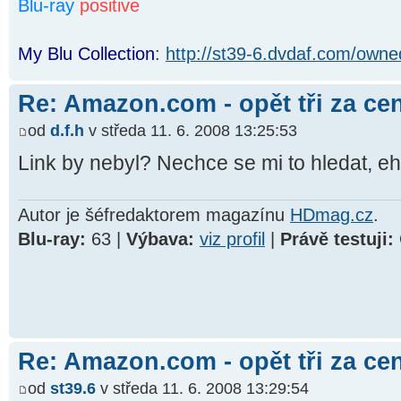
Blu-ray
positive
My Blu Collection
:
http://st39-6.dvdaf.com/owne
Re: Amazon.com - opět tři za ce
od
d.f.h
v středa 11. 6. 2008 13:25:53
Link by nebyl? Nechce se mi to hledat, e
Autor je šéfredaktorem magazínu
HDmag.cz
.
Blu-ray:
63 |
Výbava:
viz profil
|
Právě testuji:
Re: Amazon.com - opět tři za ce
od
st39.6
v středa 11. 6. 2008 13:29:54