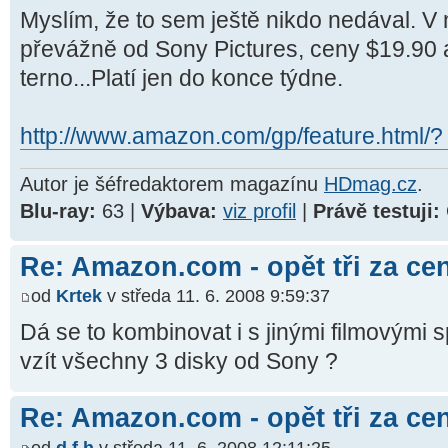
Myslím, že to sem ještě nikdo nedával. V n
převážně od Sony Pictures, ceny $19.90 a
terno...Platí jen do konce týdne.
http://www.amazon.com/gp/feature.html/?
Autor je šéfredaktorem magazínu
HDmag.cz
.
Blu-ray:
63 |
Výbava:
viz profil
|
Právě testuji:
Re: Amazon.com - opět tři za ce
od
Krtek
v středa 11. 6. 2008 9:59:37
Dá se to kombinovat i s jinými filmovými
vzít všechny 3 disky od Sony ?
Re: Amazon.com - opět tři za ce
od
d.f.h
v středa 11. 6. 2008 12:11:25