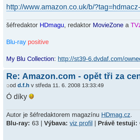
http://www.amazon.co.uk/b/?tag=hdmac
šéfredaktor
HDmagu
, redaktor
MovieZone
a
TV
Blu-ray
positive
My Blu Collection
:
http://st39-6.dvdaf.com/owne
Re: Amazon.com - opět tři za ce
od
d.f.h
v středa 11. 6. 2008 13:33:49
Ó díky
Autor je šéfredaktorem magazínu
HDmag.cz
.
Blu-ray:
63 |
Výbava:
viz profil
|
Právě testuji: