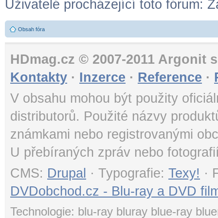
Uživatelé procházející toto fórum: Ž
Obsah fóra
HDmag.cz © 2007-2011 Argonit s.
Kontakty
·
Inzerce
·
Reference
·
V obsahu mohou být použity oficiál
distributorů. Použité názvy produk
známkami nebo registrovanými obc
U přebíraných zpráv nebo fotografi
CMS:
Drupal
· Typografie:
Texy!
· 
DVDobchod.cz - Blu-ray a DVD film
Technologie: blu-ray bluray blue-ray blue